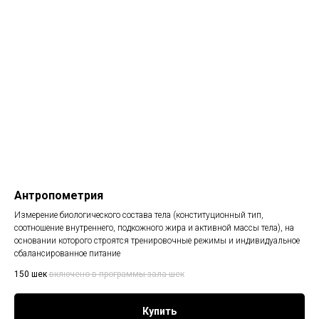
Антропометрия
Измерение биологического состава тела (конституционный тип,
соотношение внутреннего, подкожного жира и активной массы тела), на
основании которого строятся тренировочные режимы и индивидуальное
сбалансированное питание
150
шек
включено в программы зала
шек
Купить