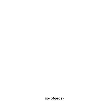
Абонемент на полгода
2000 шек
5 штук
приобрести