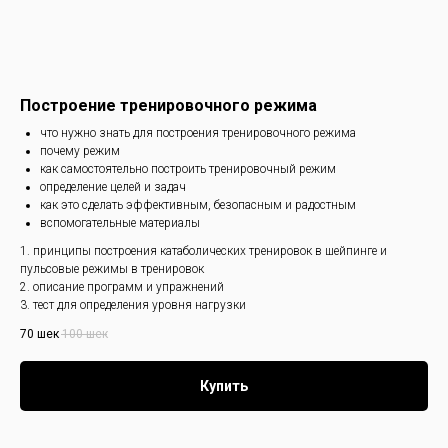
Построение тренировочного режима
что нужно знать для построения тренировочного режима
почему режим
как самостоятельно построить тренировочный режим
определение целей и задач
как это сделать эффективным, безопасным и радостным
вспомогательные материалы
1. принципы построения катаболических тренировок в шейпинге и
пульсовые режимы в тренировок
2. описание программ и упражнений
3. тест для определения уровня нагрузки
70
шек
100
шек
Купить