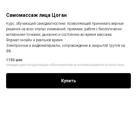
Самомассаж лица Цоган
Курс, обучающий самодиагностике, позволяющей принимать верные
решения на всех этапах изменений, приемам, работе с биологически
активными точками, дыханию и состоянию во время массажа.
Формат онлайн и реальное время.
Электронные и видеоматериалы, сопровождение в закрытой группе на
ФБ.
1150
шек
скидки для владельцев абонементов и занимающихся в зале
шек
Купить