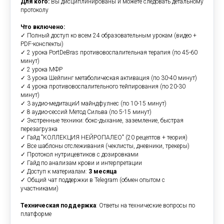
Для кого:
Вы дисциплинированы и можете следовать детальному
протоколу
Что включено:
✓ Полный доступ ко всем 24 образовательным урокам (видео +
PDF-конспекты)
✓ 2 урока PortDeBras противовоспалительная терапия (по 45-60
минут)
✓ 2 урока МФР
✓ 3 урока Шейпинг метаболическая активация (по 30-40 минут)
✓ 4 урока противовоспалительного тейпирования (по 20-30
минут)
✓ 3 аудио-медитациИ майндфулнес (по 10-15 минут)
✓ 8 аудио-сессий Метод Сильва (по 5-15 минут)
✓ Экстренные техники: бокс-дыхание, заземление, быстрая
перезагрузка
✓ Гайд "КОЛЛЕКЦИЯ НЕЙРОПАЛЕО" (20 рецептов + теория)
✓ Все шаблоны отслеживания (чеклисты, дневники, трекеры)
✓ Протокол нутрицевтиков с дозировками
✓ Гайд по анализам крови и интерпретации
✓ Доступ к материалам:
3 месяца
✓ Общий чат поддержки в Telegram (обмен опытом с
участниками)
Техническая поддержка
: Ответы на технические вопросы по
платформе