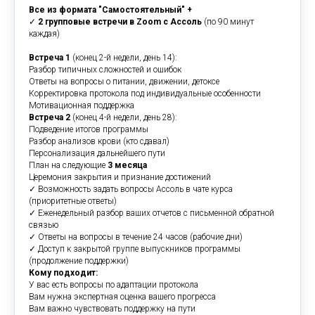
Все из формата "Самостоятельный" +
✓
2 групповые встречи в Zoom с Ассоль
(по 90 минут
каждая)
Встреча 1
(конец 2-й недели, день 14):
Разбор типичных сложностей и ошибок
Ответы на вопросы о питании, движении, детоксе
Корректировка протокола под индивидуальные особенности
Мотивационная поддержка
Встреча 2
(конец 4-й недели, день 28):
Подведение итогов программы
Разбор анализов крови (кто сдавал)
Персонализация дальнейшего пути
План на следующие
3 месяца
Церемония закрытия и признание достижений
✓ Возможность задать вопросы Ассоль в чате курса
(приоритетные ответы)
✓ Еженедельный разбор ваших отчетов с письменной обратной
связью
✓ Ответы на вопросы в течение 24 часов (рабочие дни)
✓ Доступ к закрытой группе выпускников программы
(продолжение поддержки)
Кому подходит:
У вас есть вопросы по адаптации протокола
Вам нужна экспертная оценка вашего прогресса
Вам важно чувствовать поддержку на пути