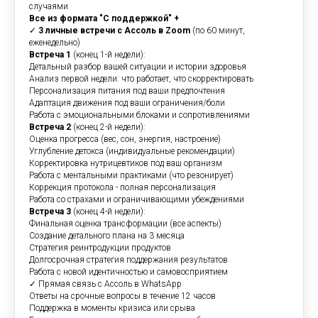
случаями
Все из формата "С поддержкой" +
✓
3 личные встречи с Ассоль в Zoom
(по 60 минут,
еженедельно)
Встреча 1
(конец 1-й недели):
Детальный разбор вашей ситуации и истории здоровья
Анализ первой недели: что работает, что скорректировать
Персонализация питания под ваши предпочтения
Адаптация движения под ваши ограничения/боли
Работа с эмоциональными блоками и сопротивлениями
Встреча 2
(конец 2-й недели):
Оценка прогресса (вес, сон, энергия, настроение)
Углубление детокса (индивидуальные рекомендации)
Корректировка нутрицевтиков под ваш организм
Работа с ментальными практиками (что резонирует)
Коррекция протокола - полная персонализация
Работа со страхами и ограничивающими убеждениями
Встреча 3
(конец 4-й недели):
Финальная оценка трансформации (все аспекты)
Создание детального плана на 3 месяца
Стратегия реинтродукции продуктов
Долгосрочная стратегия поддержания результатов
Работа с новой идентичностью и самовосприятием
✓ Прямая связь с Ассоль в WhatsApp
Ответы на срочные вопросы в течение 12 часов
Поддержка в моменты кризиса или срыва