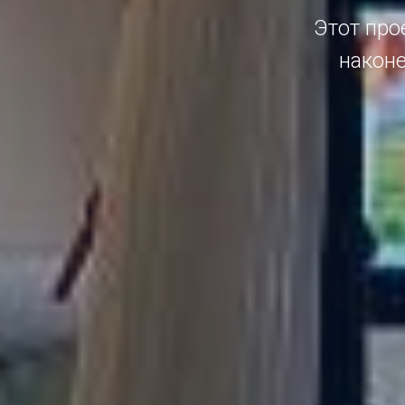
Этот прое
наконе