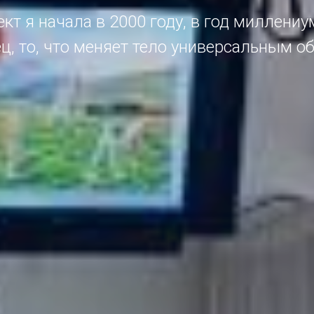
кт я начала в 2000 году, в год миллениу
ц, то, что меняет тело универсальным о