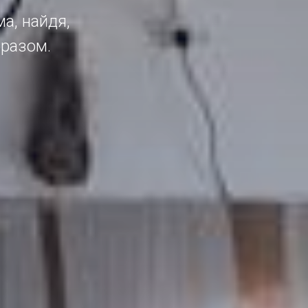
ма, найдя,
бразом.